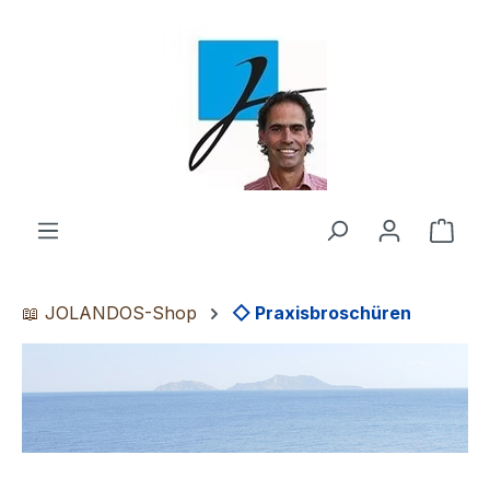
Zum Hauptinhalt springen
Ware
📖 JOLANDOS-Shop
◇ Praxisbroschüren