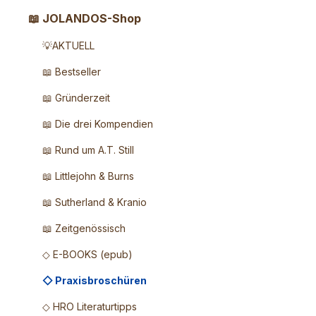
📖 JOLANDOS-Shop
💡AKTUELL
📖 Bestseller
📖 Gründerzeit
📖 Die drei Kompendien
📖 Rund um A.T. Still
📖 Littlejohn & Burns
📖 Sutherland & Kranio
📖 Zeitgenössisch
◇ E-BOOKS (epub)
◇ Praxisbroschüren
◇ HRO Literaturtipps